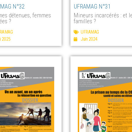
MAG N°32
UFRAMAG N°31
es détenues, femmes
Mineurs incarcérés : et l
ées ?
familles ?
RAMAG
UFRAMAG
i 2025
Juin 2024